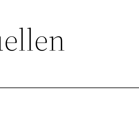
ellen