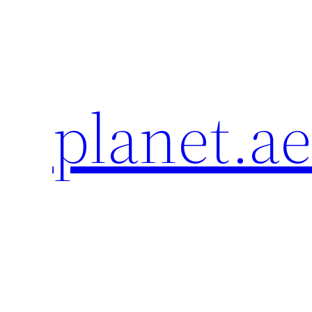
Zum
Inhalt
springen
planet.a